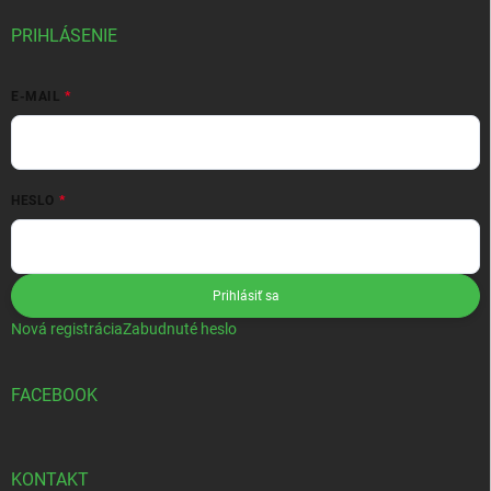
PRIHLÁSENIE
E-MAIL
HESLO
Prihlásiť sa
Nová registrácia
Zabudnuté heslo
FACEBOOK
KONTAKT