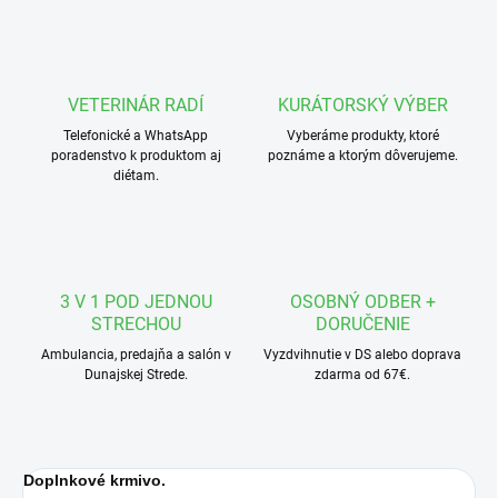
VETERINÁR RADÍ
KURÁTORSKÝ VÝBER
Telefonické a WhatsApp
Vyberáme produkty, ktoré
poradenstvo k produktom aj
poznáme a ktorým dôverujeme.
diétam.
3 V 1 POD JEDNOU
OSOBNÝ ODBER +
STRECHOU
DORUČENIE
Ambulancia, predajňa a salón v
Vyzdvihnutie v DS alebo doprava
Dunajskej Strede.
zdarma od 67€.
Doplnkové krmivo.