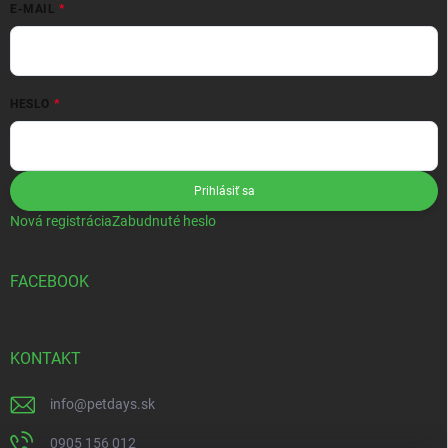
E-MAIL
HESLO
Prihlásiť sa
Nová registrácia
Zabudnuté heslo
FACEBOOK
KONTAKT
info
@
petdays.sk
0905 156 012