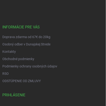
Z
á
p
ä
t
i
INFORMÁCIE PRE VÁS
e
Doprava zdarma od 67€ do 20kg
Osobný odber v Dunajskej Strede
Kontakty
Obchodné podmienky
Podmienky ochrany osobných údajov
RSO
ODSTÚPENIE OD ZMLUVY
PRIHLÁSENIE