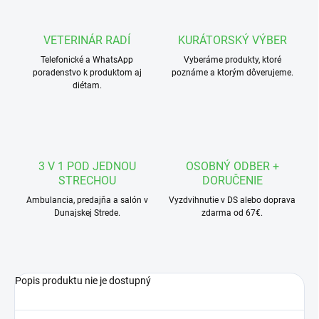
VETERINÁR RADÍ
KURÁTORSKÝ VÝBER
Telefonické a WhatsApp
Vyberáme produkty, ktoré
poradenstvo k produktom aj
poznáme a ktorým dôverujeme.
diétam.
3 V 1 POD JEDNOU
OSOBNÝ ODBER +
STRECHOU
DORUČENIE
Ambulancia, predajňa a salón v
Vyzdvihnutie v DS alebo doprava
Dunajskej Strede.
zdarma od 67€.
Popis produktu nie je dostupný