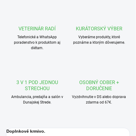
VETERINÁR RADÍ
KURÁTORSKÝ VÝBER
Telefonické a WhatsApp
Vyberáme produkty, ktoré
poradenstvo k produktom aj
poznáme a ktorým dôverujeme.
diétam.
3 V 1 POD JEDNOU
OSOBNÝ ODBER +
STRECHOU
DORUČENIE
Ambulancia, predajňa a salón v
Vyzdvihnutie v DS alebo doprava
Dunajskej Strede.
zdarma od 67€.
Doplnkové krmivo.