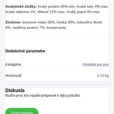
Analytické zložky:
hrubý proteín 45% min, hrubé tuky 4% max,
hrubá vláknina 1%, vlhkosť 22% max, hrubý popol 4% max.
Zloženie:
lososové mäso 55%, treska 30%, kukuričný škrob
4%, rastlinný proteín 7%, konzervanty.
Dodatočné parametre
Kategória
:
Pamlsky pre psy
Hmotnosť
:
0.25 kg
Diskusia
Buďte prvý, kto napíše príspevok k tejto položke.
Pridať komentár