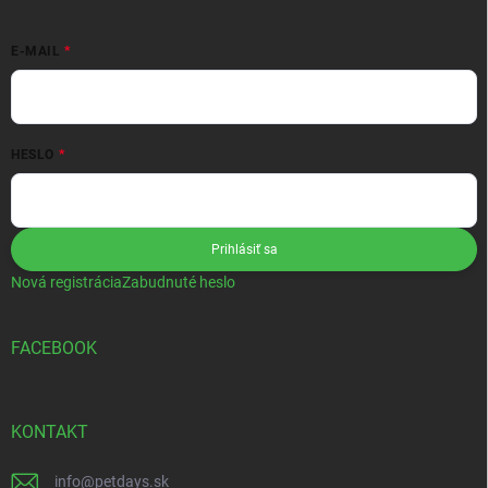
E-MAIL
HESLO
Prihlásiť sa
Nová registrácia
Zabudnuté heslo
FACEBOOK
KONTAKT
info
@
petdays.sk