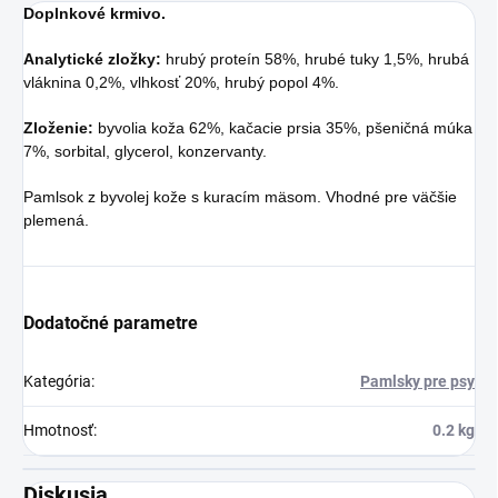
Doplnkové krmivo.
Analytické zložky:
hrubý proteín 58%, hrubé tuky 1,5%, hrubá
vláknina 0,2%, vlhkosť 20%, hrubý popol 4%.
Zloženie:
byvolia koža 62%, kačacie prsia 35%, pšeničná múka
7%, sorbital, glycerol, konzervanty.
Pamlsok z byvolej kože s kuracím mäsom. Vhodné pre väčšie
plemená.
Dodatočné parametre
Kategória
:
Pamlsky pre psy
Hmotnosť
:
0.2 kg
Diskusia