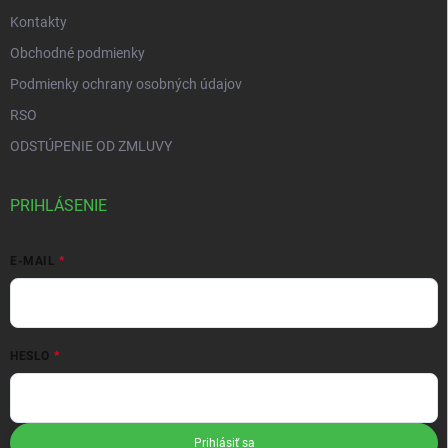
Kontakty
Obchodné podmienky
Podmienky ochrany osobných údajov
RSO
ODSTÚPENIE OD ZMLUVY
PRIHLÁSENIE
E-MAIL
HESLO
Prihlásiť sa