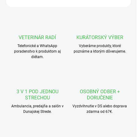
VETERINÁR RADÍ
KURÁTORSKÝ VÝBER
Telefonické a WhatsApp
Vyberáme produkty, ktoré
poradenstvo k produktom aj
poznáme a ktorým dôverujeme.
diétam.
3 V 1 POD JEDNOU
OSOBNÝ ODBER +
STRECHOU
DORUČENIE
Ambulancia, predajňa a salón v
Vyzdvihnutie v DS alebo doprava
Dunajskej Strede.
zdarma od 67€.