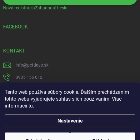
Nová registrácia
Zabudnuté heslo
FACEBOOK
KONTAKT
info
@
petdays.sk
0905 156 012
PetDays
Tento web používa súbory cookie. Ďalším prechádzaním
tohto webu vyjadrujete súhlas s ich používaním. Viac
informácií
tu
.
Nastavenie
Copyright 2026
PetDays
. Všetky práva vyhradené.
Kliešťová sezóna je tu – chráňte svojho miláčika včas.