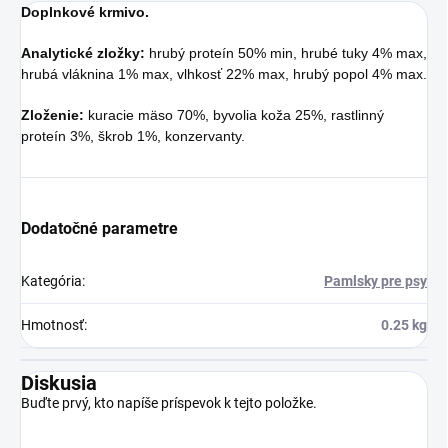
Doplnkové krmivo.
Analytické zložky:
hrubý proteín 50% min, hrubé tuky 4% max,
hrubá vláknina 1% max, vlhkosť 22% max, hrubý popol 4% max.
Zloženie:
kuracie mäso 70%, byvolia koža 25%, rastlinný
proteín 3%, škrob 1%, konzervanty.
Dodatočné parametre
Kategória
:
Pamlsky pre psy
Hmotnosť
:
0.25 kg
Diskusia
Buďte prvý, kto napíše príspevok k tejto položke.