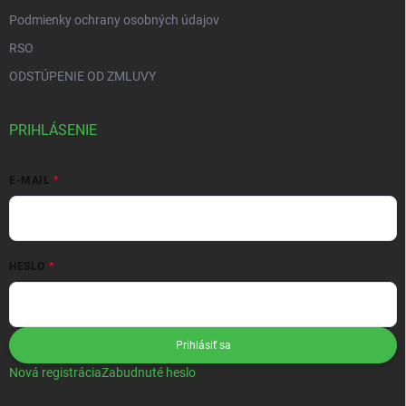
Podmienky ochrany osobných údajov
RSO
ODSTÚPENIE OD ZMLUVY
PRIHLÁSENIE
E-MAIL
HESLO
Prihlásiť sa
Nová registrácia
Zabudnuté heslo