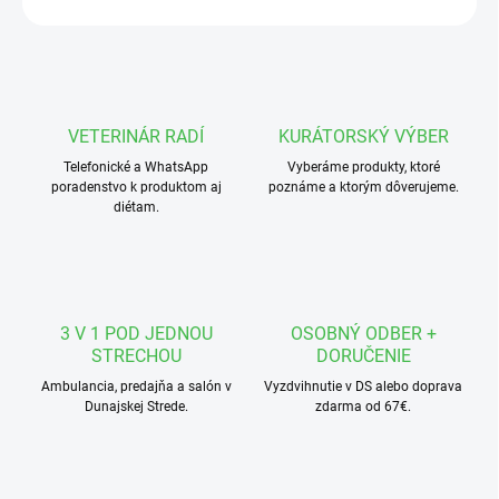
VETERINÁR RADÍ
KURÁTORSKÝ VÝBER
Telefonické a WhatsApp
Vyberáme produkty, ktoré
poradenstvo k produktom aj
poznáme a ktorým dôverujeme.
diétam.
3 V 1 POD JEDNOU
OSOBNÝ ODBER +
STRECHOU
DORUČENIE
Ambulancia, predajňa a salón v
Vyzdvihnutie v DS alebo doprava
Dunajskej Strede.
zdarma od 67€.