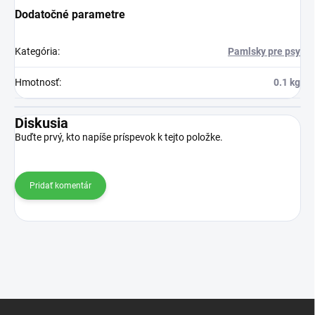
Dodatočné parametre
Kategória
:
Pamlsky pre psy
Hmotnosť
:
0.1 kg
Diskusia
Buďte prvý, kto napíše príspevok k tejto položke.
Pridať komentár
Z