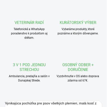
VETERINÁR RADÍ
KURÁTORSKÝ VÝBER
Telefonické a WhatsApp
Vyberáme produkty, ktoré
poradenstvo k produktom aj
poznáme a ktorým dôverujeme.
diétam.
3 V 1 POD JEDNOU
OSOBNÝ ODBER +
STRECHOU
DORUČENIE
Ambulancia, predajňa a salón v
Vyzdvihnutie v DS alebo doprava
Dunajskej Strede.
zdarma od 67€.
Vynikajúca pochúťka pre psov všetkých plemien, malá kosť z