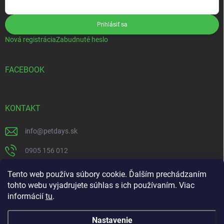
Prihlásiť sa
Nová registrácia
Zabudnuté heslo
FACEBOOK
KONTAKT
info
@
petdays.sk
0905 156 012
PetDays
Tento web používa súbory cookie. Ďalším prechádzaním
tohto webu vyjadrujete súhlas s ich používaním. Viac
informácií
tu
.
Nastavenie