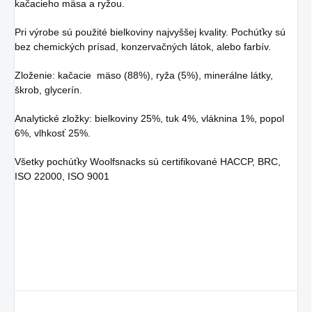
kačacieho mäsa a ryžou.
Pri výrobe sú použité bielkoviny najvyššej kvality. Pochúťky sú
bez chemických prísad, konzervačných látok, alebo farbív.
Zloženie: kačacie mäso (88%), ryža (5%), minerálne látky,
škrob, glycerín.
Analytické zložky: bielkoviny 25%, tuk 4%, vláknina 1%, popol
6%, vlhkosť 25%.
Všetky pochúťky Woolfsnacks sú certifikované HACCP, BRC,
ISO 22000, ISO 9001