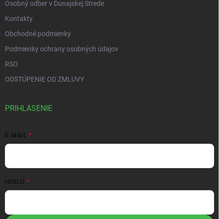
Osobný odber v Dunajskej Strede
Kontakty
Obchodné podmienky
Podmienky ochrany osobných údajov
RSO
ODSTÚPENIE OD ZMLUVY
PRIHLÁSENIE
E-MAIL
HESLO