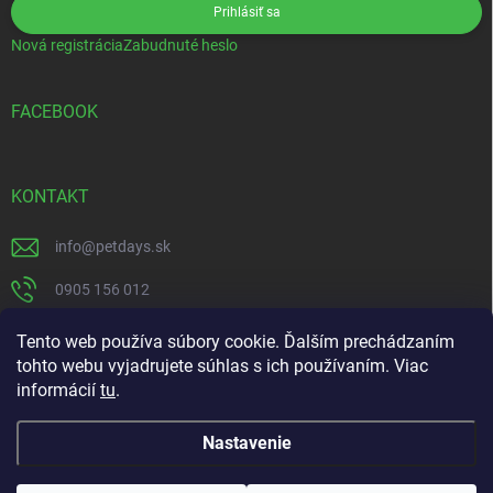
Prihlásiť sa
Nová registrácia
Zabudnuté heslo
FACEBOOK
KONTAKT
info
@
petdays.sk
0905 156 012
PetDays
Tento web používa súbory cookie. Ďalším prechádzaním
tohto webu vyjadrujete súhlas s ich používaním. Viac
informácií
tu
.
Nastavenie