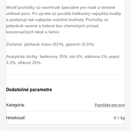
Woolf pochúťky sú navrhnuté špeciálne pre malé a stredné
veľkosti psov. Pri výrobe sú použité bielkoviny najvyššej kvality
a poskytujú tak najlepšie nutričné hodnoty. Pochúťky sú
jedenkrát varené a balené bez chemických prísad,
konzervačných látok a farbív.
Zloženie: jahňacie mäso (91%), glycerín (0,5%).
Analytické zložky: bielkoviny 35%, tuk 6%, vláknina 1%, popol
3,2%, vlhkosť 25%.
Dodatočné parametre
Kategória
:
Pamlsky pre psy
Hmotnosť
:
0.1 kg