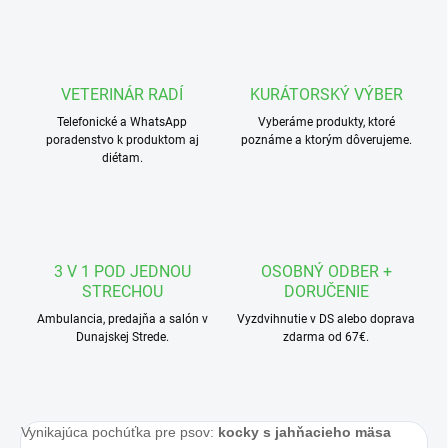
VETERINÁR RADÍ
KURÁTORSKÝ VÝBER
Telefonické a WhatsApp
Vyberáme produkty, ktoré
poradenstvo k produktom aj
poznáme a ktorým dôverujeme.
diétam.
3 V 1 POD JEDNOU
OSOBNÝ ODBER +
STRECHOU
DORUČENIE
Ambulancia, predajňa a salón v
Vyzdvihnutie v DS alebo doprava
Dunajskej Strede.
zdarma od 67€.
Vynikajúca pochúťka pre psov:
kocky s jahňacieho mäsa