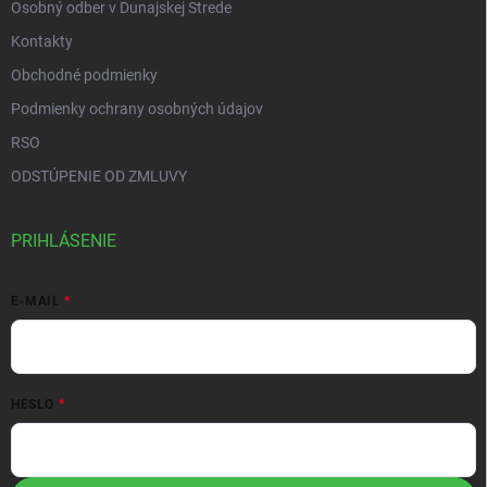
Osobný odber v Dunajskej Strede
Kontakty
Obchodné podmienky
Podmienky ochrany osobných údajov
RSO
ODSTÚPENIE OD ZMLUVY
PRIHLÁSENIE
E-MAIL
HESLO