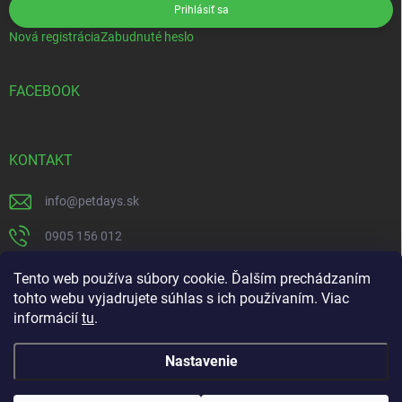
Prihlásiť sa
Nová registrácia
Zabudnuté heslo
FACEBOOK
KONTAKT
info
@
petdays.sk
0905 156 012
PetDays
Tento web používa súbory cookie. Ďalším prechádzaním
tohto webu vyjadrujete súhlas s ich používaním. Viac
informácií
tu
.
Nastavenie