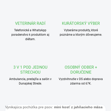
VETERINÁR RADÍ
KURÁTORSKÝ VÝBER
Telefonické a WhatsApp
Vyberáme produkty, ktoré
poradenstvo k produktom aj
poznáme a ktorým dôverujeme.
diétam.
3 V 1 POD JEDNOU
OSOBNÝ ODBER +
STRECHOU
DORUČENIE
Ambulancia, predajňa a salón v
Vyzdvihnutie v DS alebo doprava
Dunajskej Strede.
zdarma od 67€.
Vynikajúca pochúťka pre psov:
mini kosť z jahňacieho mäsa