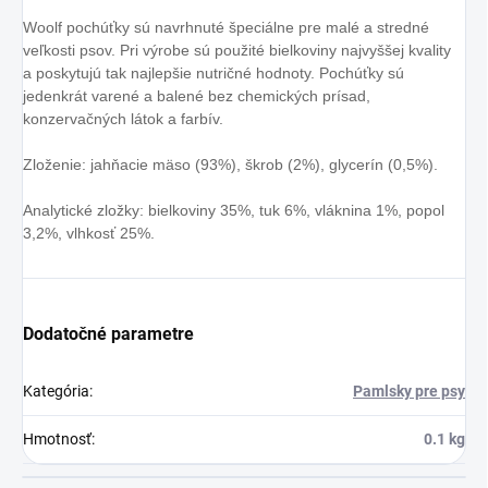
Woolf pochúťky sú navrhnuté špeciálne pre malé a stredné
veľkosti psov. Pri výrobe sú použité bielkoviny najvyššej kvality
a poskytujú tak najlepšie nutričné hodnoty. Pochúťky sú
jedenkrát varené a balené bez chemických prísad,
konzervačných látok a farbív.
Zloženie: jahňacie mäso (93%), škrob (2%), glycerín (0,5%).
Analytické zložky: bielkoviny 35%, tuk 6%, vláknina 1%, popol
3,2%, vlhkosť 25%.
Dodatočné parametre
Kategória
:
Pamlsky pre psy
Hmotnosť
:
0.1 kg