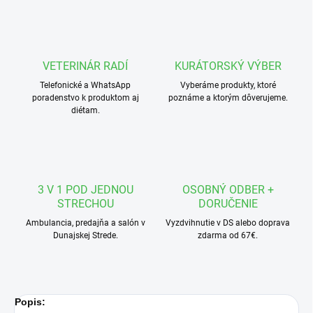
VETERINÁR RADÍ
KURÁTORSKÝ VÝBER
Telefonické a WhatsApp
Vyberáme produkty, ktoré
poradenstvo k produktom aj
poznáme a ktorým dôverujeme.
diétam.
3 V 1 POD JEDNOU
OSOBNÝ ODBER +
STRECHOU
DORUČENIE
Ambulancia, predajňa a salón v
Vyzdvihnutie v DS alebo doprava
Dunajskej Strede.
zdarma od 67€.
Popis: