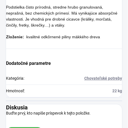
Podstielka čisto prírodná, stredne hrubo granulovaná,
neprašná, bez chemických prímesí. Má vynikajúce absorpčné
vlastnosti. Je vhodná pre drobné cicavce (králiky, morčatá,
činčily, fretky, škrečky....) a vtáky.
Zloženie:
kvalitné odkôrnené piliny mäkkého dreva
Dodatočné parametre
Kategória
:
Chovateľské potreby
Hmotnosť
:
22 kg
Diskusia
Buďte prvý, kto napíše príspevok k tejto položke.