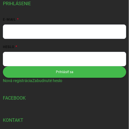
PRIHLÁSENIE
E-MAIL
HESLO
Prihlásiť sa
Nová registrácia
Zabudnuté heslo
FACEBOOK
KONTAKT