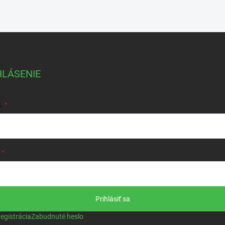
HLÁSENIE
L
Prihlásiť sa
egistrácia
Zabudnuté heslo