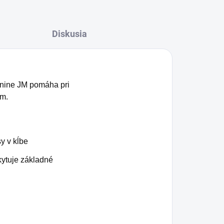
Diskusia
anine JM pomáha pri
am.
y v kĺbe
kytuje základné