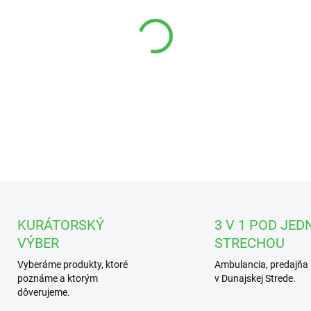
DETAILNÉ INFORMÁCIE
KURÁTORSKÝ
3 V 1 POD JED
VÝBER
STRECHOU
Vyberáme produkty, ktoré
Ambulancia, predajňa 
poznáme a ktorým
v Dunajskej Strede.
dôverujeme.