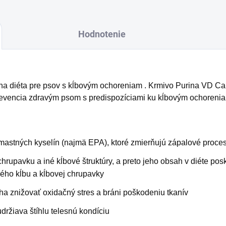
Hodnotenie
rna diéta pre psov s kĺbovým ochoreniam . Krmivo Purina VD C
evencia zdravým psom s predispozíciami ku kĺbovým ochoreni
stných kyselín (najmä EPA), ktoré zmierňujú zápalové proces
hrupavku a iné kĺbové štruktúry, a preto jeho obsah v diéte pos
ého kĺbu a kĺbovej chrupavky
a znižovať oxidačný stres a bráni poškodeniu tkanív
držiava štíhlu telesnú kondíciu