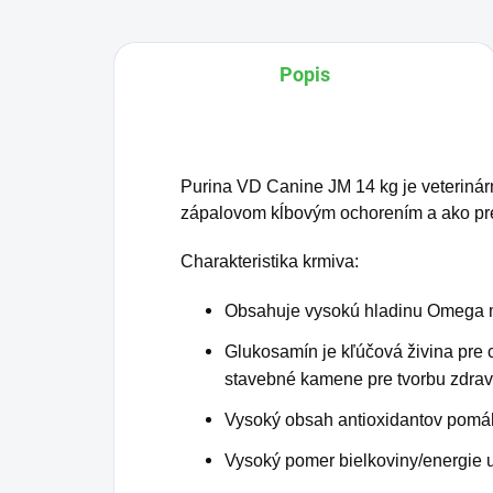
Popis
Purina VD Canine JM 14 kg je veteriná
zápalovom kĺbovým ochorením a ako pr
Charakteristika krmiva:
Obsahuje vysokú hladinu Omega ma
Glukosamín je kľúčová živina pre c
stavebné kamene pre tvorbu zdrav
Vysoký obsah antioxidantov pomáh
Vysoký pomer bielkoviny/energie u