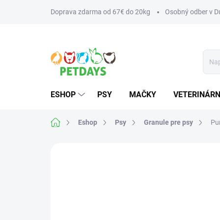
Prejsť
Doprava zdarma od 67€ do 20kg
Osobný odber v Du
na
obsah
ESHOP
PSY
MAČKY
VETERINÁRN
Domov
Eshop
Psy
Granule pre psy
Pur
Neohodnotené
Podrobnosti hodnotenia