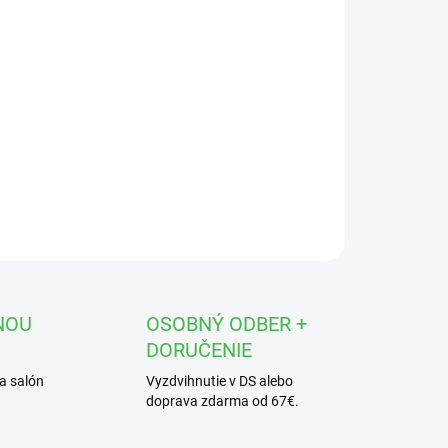
OPÝTAŤ SA
STRÁŽIŤ
NOU
OSOBNÝ ODBER +
DORUČENIE
a salón
Vyzdvihnutie v DS alebo
doprava zdarma od 67€.