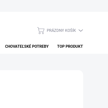
PRÁZDNY KOŠÍK
NÁKUPNÝ
KOŠÍK
CHOVATEĽSKÉ POTREBY
TOP PRODUKTY
Pridať do košíka