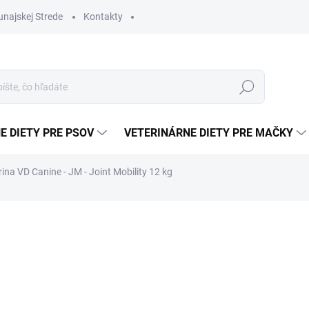
najskej Strede
Kontakty
Hľadať
E DIETY PRE PSOV
VETERINÁRNE DIETY PRE MAČKY
ina VD Canine - JM - Joint Mobility 12 kg
€80,42
€70,44
Jednotková
SKLADEM
(1 KS)
cena:
−
+