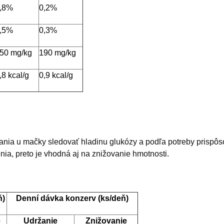
,8%
0,2%
,5%
0,3%
50 mg/kg
190 mg/kg
,8 kcal/g
0,9 kcal/g
ania u mačky sledovať hladinu glukózy a podľa potreby prispôso
ia, preto je vhodná aj na znižovanie hmotnosti.
ň)
Denní dávka konzerv (ks/deň)
e
Udržanie
Znižovanie