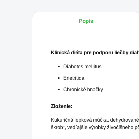
Popis
Klinická diéta pre podporu liečby dia
Diabetes mellitus
Enetritída
Chronické hnačky
Zloženie:
Kukuričná lepková múčka, dehydrované hy
škrob*, vedľajšie výrobky živočíšneho pô