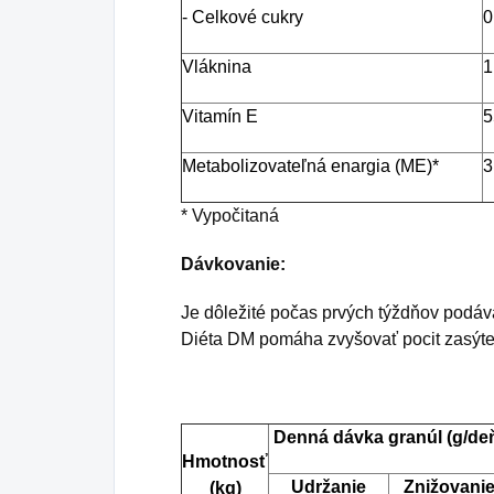
- Celkové cukry
0
Vláknina
1
Vitamín E
5
Metabolizovateľná enargia (ME)*
3
* Vypočitaná
Dávkovanie:
Je dôležité počas prvých týždňov podáv
Diéta DM pomáha zvyšovať pocit zasýten
Denná dávka granúl (g/de
Hmotnosť
Udržanie
Znižovani
(kg)