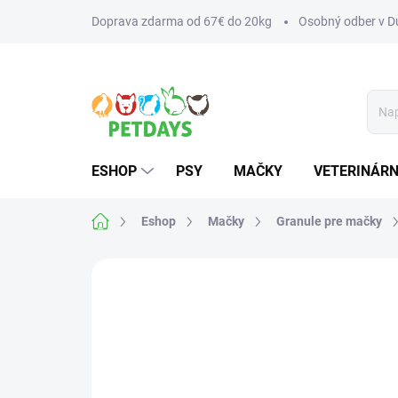
Prejsť
Doprava zdarma od 67€ do 20kg
Osobný odber v Du
na
obsah
ESHOP
PSY
MAČKY
VETERINÁRN
Domov
Eshop
Mačky
Granule pre mačky
Neohodnotené
Podrobnosti hodnotenia