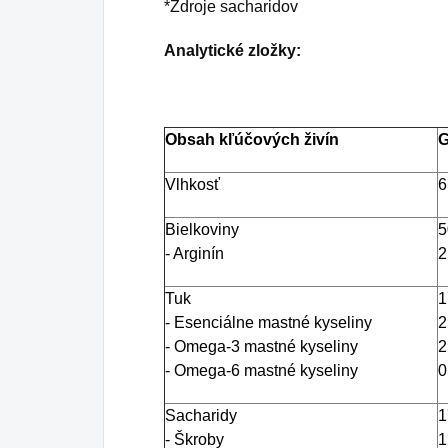
*Zdroje sacharidov
Analytické zložky:
Obsah kľúčových živín
G
Vlhkosť
6
Bielkoviny
- Arginín
2
Tuk
- Esenciálne mastné kyseliny
2
- Omega-3 mastné kyseliny
2
- Omega-6 mastné kyseliny
0
Sacharidy
- Škroby
1