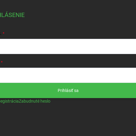
HLÁSENIE
L
Prihlásiť sa
egistrácia
Zabudnuté heslo