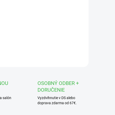
OPÝTAŤ SA
STRÁŽIŤ
NOU
OSOBNÝ ODBER +
DORUČENIE
a salón
Vyzdvihnutie v DS alebo
doprava zdarma od 67€.