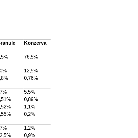
ranule
Konzerva
,5%
76,5%
50%
12,5%
,8%
0,76%
17%
5,5%
,51%
0,89%
,52%
1,1%
,55%
0,2%
17%
1,2%
2,5%
0,9%