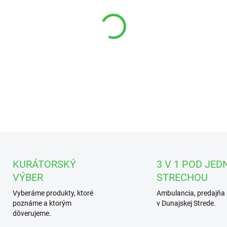
DETAILNÉ INFORMÁCIE
KURÁTORSKÝ
3 V 1 POD JED
VÝBER
STRECHOU
Vyberáme produkty, ktoré
Ambulancia, predajňa 
poznáme a ktorým
v Dunajskej Strede.
dôverujeme.