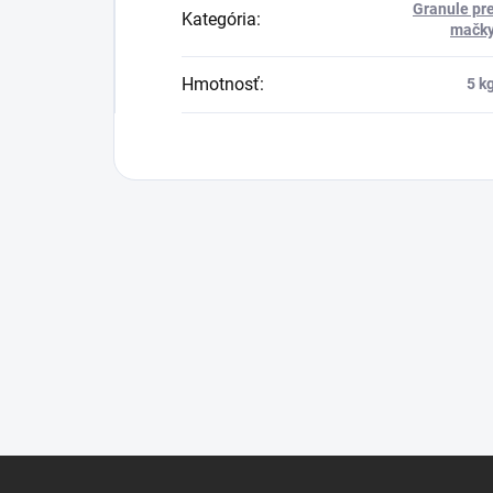
Granule pr
Kategória
:
mačk
Hmotnosť
:
5 k
Z
á