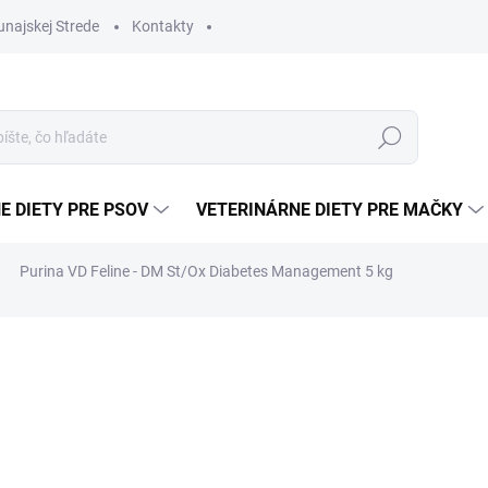
najskej Strede
Kontakty
Hľadať
E DIETY PRE PSOV
VETERINÁRNE DIETY PRE MAČKY
Purina VD Feline - DM St/Ox Diabetes Management 5 kg
€47,14
Jednotková
SKLADEM
(1 KS)
cena:
−
+