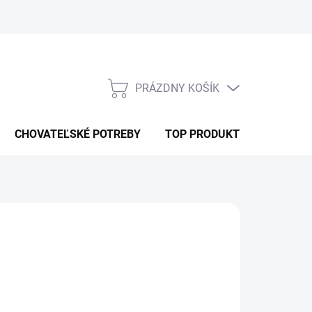
PRÁZDNY KOŠÍK
NÁKUPNÝ
KOŠÍK
CHOVATEĽSKÉ POTREBY
TOP PRODUKTY
Pridať do košíka