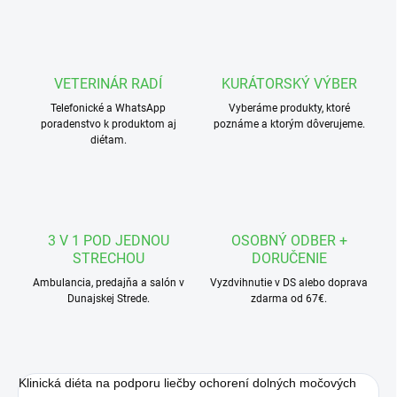
VETERINÁR RADÍ
KURÁTORSKÝ VÝBER
Telefonické a WhatsApp
Vyberáme produkty, ktoré
poradenstvo k produktom aj
poznáme a ktorým dôverujeme.
diétam.
3 V 1 POD JEDNOU
OSOBNÝ ODBER +
STRECHOU
DORUČENIE
Ambulancia, predajňa a salón v
Vyzdvihnutie v DS alebo doprava
Dunajskej Strede.
zdarma od 67€.
Klinická diéta na podporu liečby ochorení dolných močových