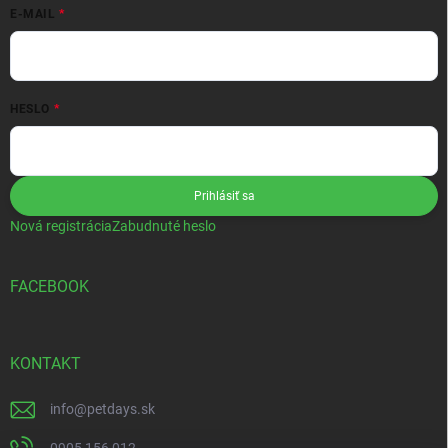
E-MAIL
HESLO
Prihlásiť sa
Nová registrácia
Zabudnuté heslo
FACEBOOK
KONTAKT
info
@
petdays.sk