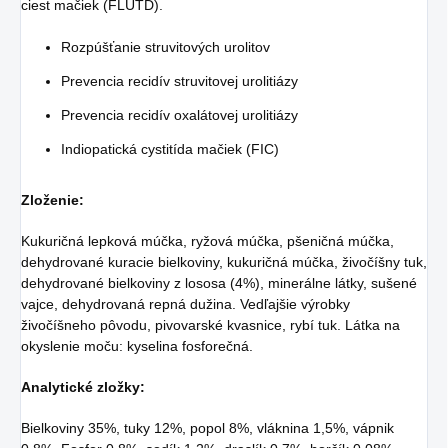
ciest mačiek (FLUTD).
Rozpúšťanie struvitových urolitov
Prevencia recidív struvitovej urolitiázy
Prevencia recidív oxalátovej urolitiázy
Indiopatická cystitída mačiek (FIC)
Zloženie:
Kukuričná lepková múčka, ryžová múčka, pšeničná múčka,
dehydrované kuracie bielkoviny, kukuričná múčka, živočíšny tuk,
dehydrované bielkoviny z lososa (4%), minerálne látky, sušené
vajce, dehydrovaná repná dužina. Vedľajšie výrobky
živočíšneho pôvodu, pivovarské kvasnice, rybí tuk. Látka na
okyslenie moču: kyselina fosforečná.
Analytické zložky:
Bielkoviny 35%, tuky 12%, popol 8%, vláknina 1,5%, vápnik