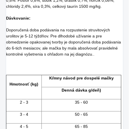
0,8%. Fosfor 0,8%, sodík 1,2%, draslík 0,7%, horčík 0,08%,
chloridy 2,4%, síra 0,3%, celkový taurín 1500 mg/kg.
Dávkovanie:
Doporučená doba podávania na rozpustenie struvitových
urolitov je 5-12 týždňov. Pre dlhodobé užívanie a pre
obmedzenie opakovanej tvorby je doporučená doba podávania
do 6-tich mesiacov, ale mačka by mala absolvovať pravidelné
kontrolné vyšetrenia s ohľadom na jej diagnózu..
Kŕmny návod pre dospelé mačky
Hmotnosť (kg)
Denná dávka g/deň)
2 - 3
35 - 60
3 - 4
50 - 65
4 - 5
65 - 85