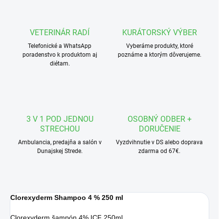
VETERINÁR RADÍ
KURÁTORSKÝ VÝBER
Telefonické a WhatsApp
Vyberáme produkty, ktoré
poradenstvo k produktom aj
poznáme a ktorým dôverujeme.
diétam.
3 V 1 POD JEDNOU
OSOBNÝ ODBER +
STRECHOU
DORUČENIE
Ambulancia, predajňa a salón v
Vyzdvihnutie v DS alebo doprava
Dunajskej Strede.
zdarma od 67€.
Clorexyderm Shampoo 4 % 250 ml
Clorexyderm šampón 4% ICF 250ml