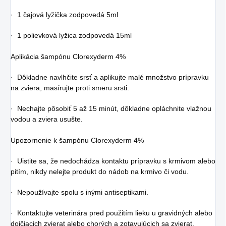
· 1 čajová lyžička zodpovedá 5ml
· 1 polievková lyžica zodpovedá 15ml
Aplikácia šampónu Clorexyderm 4%
· Dôkladne navlhčite srsť a aplikujte malé množstvo prípravku
na zviera, masírujte proti smeru srsti.
· Nechajte pôsobiť 5 až 15 minút, dôkladne opláchnite vlažnou
vodou a zviera usušte.
Upozornenie k šampónu Clorexyderm 4%
· Uistite sa, že nedochádza kontaktu prípravku s krmivom alebo
pitím, nikdy nelejte produkt do nádob na krmivo či vodu.
· Nepoužívajte spolu s inými antiseptikami.
· Kontaktujte veterinára pred použitím lieku u gravidných alebo
dojčiacich zvierat alebo chorých a zotavujúcich sa zvierat.