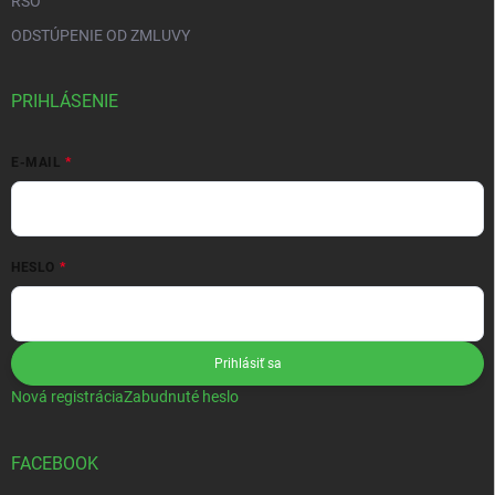
RSO
ODSTÚPENIE OD ZMLUVY
PRIHLÁSENIE
E-MAIL
HESLO
Prihlásiť sa
Nová registrácia
Zabudnuté heslo
FACEBOOK