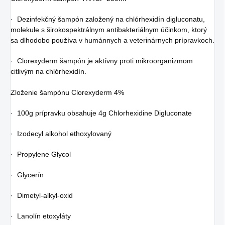
· Dezinfekčný šampón založený na chlórhexidín digluconatu,
molekule s širokospektrálnym antibakteriálnym účinkom, ktorý
sa dlhodobo používa v humánnych a veterinárnych prípravkoch.
· Clorexyderm šampón je aktívny proti mikroorganizmom
citlivým na chlórhexidín.
Zloženie šampónu Clorexyderm 4%
· 100g prípravku obsahuje 4g Chlorhexidine Digluconate
· Izodecyl alkohol ethoxylovaný
· Propylene Glycol
· Glycerín
· Dimetyl-alkyl-oxid
· Lanolín etoxyláty