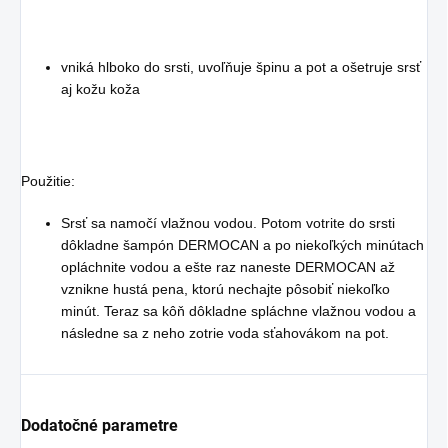
vniká hlboko do srsti, uvoľňuje špinu a pot a ošetruje srsť
aj kožu koža
Použitie:
Srsť sa namočí vlažnou vodou. Potom votrite do srsti
dôkladne šampón DERMOCAN a po niekoľkých minútach
opláchnite vodou a ešte raz naneste DERMOCAN až
vznikne hustá pena, ktorú nechajte pôsobiť niekoľko
minút. Teraz sa kôň dôkladne spláchne vlažnou vodou a
následne sa z neho zotrie voda sťahovákom na pot.
Dodatočné parametre