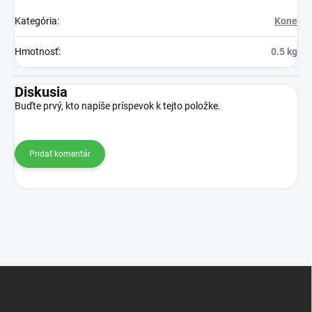
Kategória
:
Kone
Hmotnosť
:
0.5 kg
Diskusia
Buďte prvý, kto napíše príspevok k tejto položke.
Pridať komentár
Z
á
p