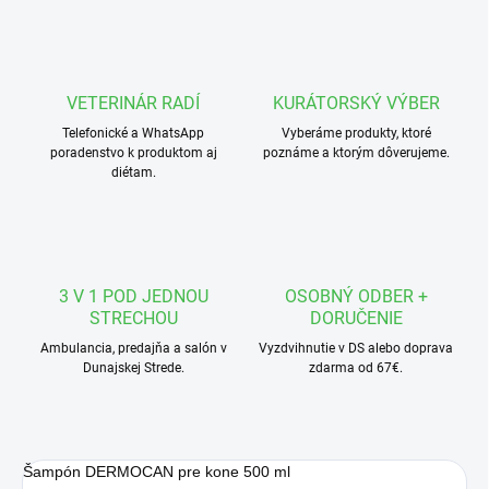
VETERINÁR RADÍ
KURÁTORSKÝ VÝBER
Telefonické a WhatsApp
Vyberáme produkty, ktoré
poradenstvo k produktom aj
poznáme a ktorým dôverujeme.
diétam.
3 V 1 POD JEDNOU
OSOBNÝ ODBER +
STRECHOU
DORUČENIE
Ambulancia, predajňa a salón v
Vyzdvihnutie v DS alebo doprava
Dunajskej Strede.
zdarma od 67€.
Šampón DERMOCAN pre kone 500 ml