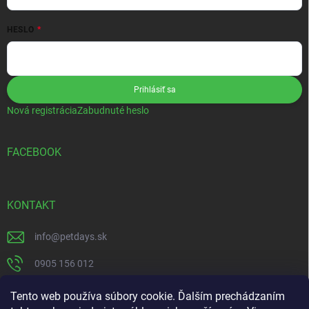
HESLO
Prihlásiť sa
Nová registrácia
Zabudnuté heslo
FACEBOOK
KONTAKT
info
@
petdays.sk
0905 156 012
PetDays
Tento web používa súbory cookie. Ďalším prechádzaním