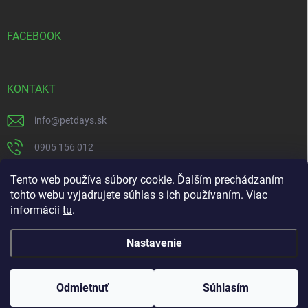
FACEBOOK
KONTAKT
info
@
petdays.sk
0905 156 012
PetDays
Tento web používa súbory cookie. Ďalším prechádzaním
tohto webu vyjadrujete súhlas s ich používaním. Viac
informácií
tu
.
Nastavenie
Copyright 2026
PetDays
. Všetky práva vyhradené.
Kliešťová sezóna je tu – chráňte svojho miláčika včas.
Odmietnuť
Súhlasím
Doprava zdarma pri nákupe nad 67€ do 20kg.
Vytvoril Shoptet