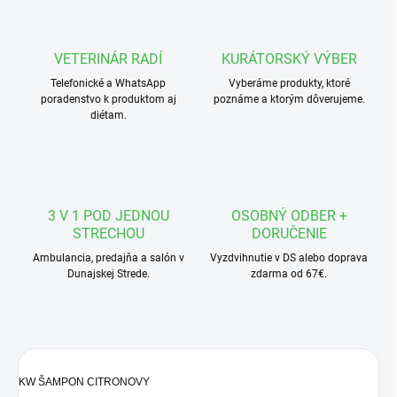
VETERINÁR RADÍ
KURÁTORSKÝ VÝBER
Telefonické a WhatsApp
Vyberáme produkty, ktoré
poradenstvo k produktom aj
poznáme a ktorým dôverujeme.
diétam.
3 V 1 POD JEDNOU
OSOBNÝ ODBER +
STRECHOU
DORUČENIE
Ambulancia, predajňa a salón v
Vyzdvihnutie v DS alebo doprava
Dunajskej Strede.
zdarma od 67€.
KW ŠAMPON CITRONOVY