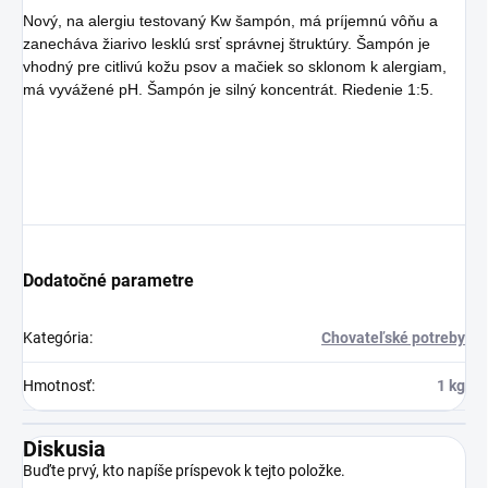
Nový, na alergiu testovaný Kw šampón, má príjemnú vôňu a
zanecháva žiarivo lesklú srsť správnej štruktúry. Šampón je
vhodný pre citlivú kožu psov a mačiek so sklonom k alergiam,
má vyvážené pH. Šampón je silný koncentrát. Riedenie 1:5.
Dodatočné parametre
Kategória
:
Chovateľské potreby
Hmotnosť
:
1 kg
Diskusia
Buďte prvý, kto napíše príspevok k tejto položke.