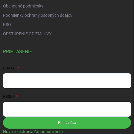
Obchodné podmienky
Podmienky ochrany osobných údajov
RSO
ODSTÚPENIE OD ZMLUVY
PRIHLÁSENIE
E-MAIL
HESLO
Prihlásiť sa
Nová registrácia
Zabudnuté heslo