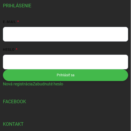
PRIHLÁSENIE
E-MAIL
HESLO
Prihlásiť sa
Nová registrácia
Zabudnuté heslo
FACEBOOK
KONTAKT