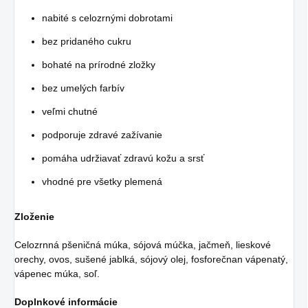
nabité s celozrnými dobrotami
bez pridaného cukru
bohaté na prírodné zložky
bez umelých farbív
veľmi chutné
podporuje zdravé zažívanie
pomáha udržiavať zdravú kožu a srsť
vhodné pre všetky plemená
Zloženie
Celozrnná pšeničná múka, sójová múčka, jačmeň, lieskové
orechy, ovos, sušené jablká, sójový olej, fosforečnan vápenatý,
vápenec múka, soľ.
Doplnkové informácie