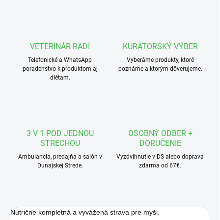
VETERINÁR RADÍ
KURÁTORSKÝ VÝBER
Telefonické a WhatsApp
Vyberáme produkty, ktoré
poradenstvo k produktom aj
poznáme a ktorým dôverujeme.
diétam.
3 V 1 POD JEDNOU
OSOBNÝ ODBER +
STRECHOU
DORUČENIE
Ambulancia, predajňa a salón v
Vyzdvihnutie v DS alebo doprava
Dunajskej Strede.
zdarma od 67€.
Nutrične kompletná a vyvážená strava pre myši.