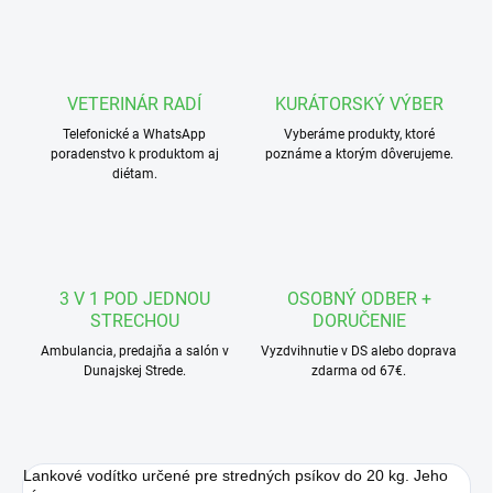
VETERINÁR RADÍ
KURÁTORSKÝ VÝBER
Telefonické a WhatsApp
Vyberáme produkty, ktoré
poradenstvo k produktom aj
poznáme a ktorým dôverujeme.
diétam.
3 V 1 POD JEDNOU
OSOBNÝ ODBER +
STRECHOU
DORUČENIE
Ambulancia, predajňa a salón v
Vyzdvihnutie v DS alebo doprava
Dunajskej Strede.
zdarma od 67€.
Lankové vodítko určené pre stredných psíkov do 20 kg. Jeho