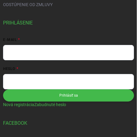
ODSTÚPENIE OD ZMLUVY
PRIHLÁSENIE
E-MAIL
HESLO
Prihlásiť sa
Nová registrácia
Zabudnuté heslo
FACEBOOK