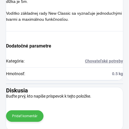
dĺžka je 5
m.
Vodítko základnej rady New Classic sa vyznačuje jednoduchými
tvarmi a maximálnou funkčnosťou.
Dodatočné parametre
Kategória
:
Chovateľské potreby
Hmotnosť
:
0.5 kg
Diskusia
Buďte prvý, kto napíše príspevok k tejto položke.
Pridať komentár