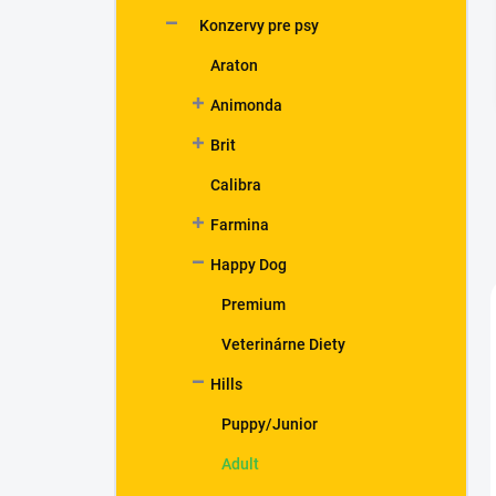
n
Konzervy pre psy
e
l
Araton
Animonda
Brit
Calibra
Farmina
Happy Dog
Premium
Veterinárne Diety
Hills
Puppy/Junior
Adult