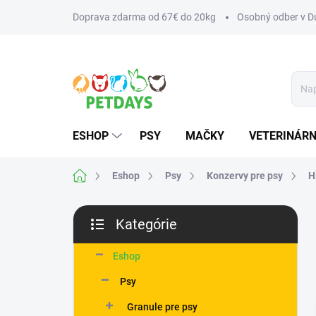
Prejsť
Doprava zdarma od 67€ do 20kg
Osobný odber v Du
na
obsah
ESHOP
PSY
MAČKY
VETERINÁRN
Domov
Eshop
Psy
Konzervy pre psy
H
B
Kategórie
o
Preskočiť
č
kategórie
n
Eshop
ý
Psy
p
a
Granule pre psy