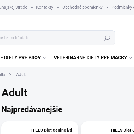
najskej Strede
Kontakty
Obchodné podmienky
Podmienky 
Hľadať
E DIETY PRE PSOV
VETERINÁRNE DIETY PRE MAČKY
ills
Adult
Adult
Najpredávanejšie
HILLS Diet Canine i/d
HILLS Diet 