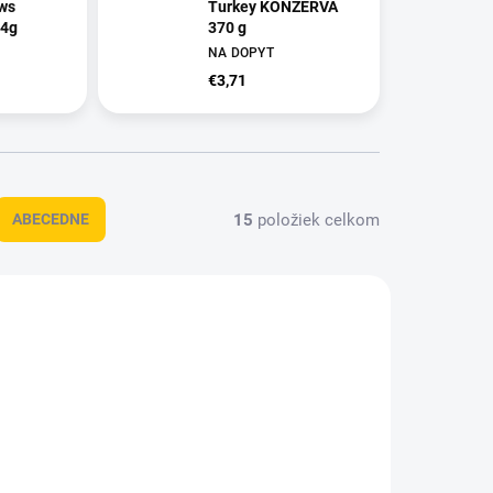
ws
Turkey KONZERVA
54g
370 g
NA DOPYT
€3,71
15
položiek celkom
ABECEDNE
022419
OBC021659