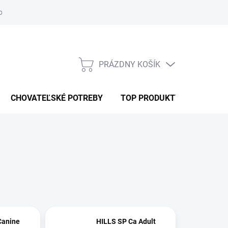
ochrany osobných údajov
RSO
ODSTÚPENIE OD ZMLUVY
PRÁZDNY KOŠÍK
NÁKUPNÝ
KOŠÍK
CHOVATEĽSKÉ POTREBY
TOP PRODUKTY
Canine
HILLS SP Ca Adult