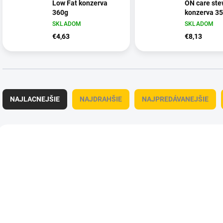
Low Fat konzerva
ON care ste
360g
konzerva 3
SKLADOM
SKLADOM
€4,63
€8,13
R
a
NAJLACNEJŠIE
NAJDRAHŠIE
NAJPREDÁVANEJŠIE
d
e
n
V
i
ý
OBC022410
OBC
e
p
p
i
r
s
o
p
d
r
u
o
k
d