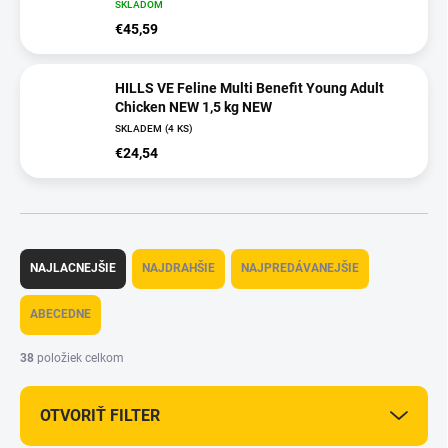
SKLADOM
€45,59
HILLS VE Feline Multi Benefit Young Adult
Chicken NEW 1,5 kg NEW
SKLADEM
(4 KS)
€24,54
R
a
NAJLACNEJŠIE
NAJDRAHŠIE
NAJPREDÁVANEJŠIE
d
e
ABECEDNE
n
i
38
položiek celkom
e
p
OTVORIŤ FILTER
r
o