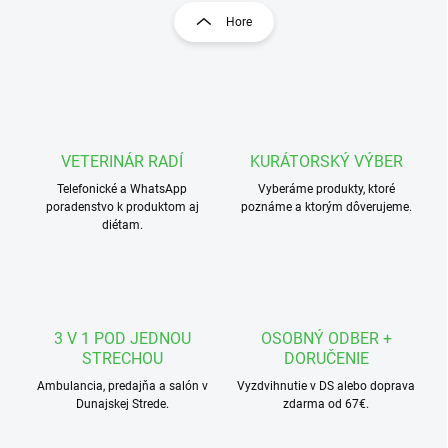
l
r
Hore
á
á
d
n
a
k
c
o
i
e
v
p
a
r
VETERINÁR RADÍ
KURÁTORSKÝ VÝBER
n
v
i
Telefonické a WhatsApp
Vyberáme produkty, ktoré
k
poradenstvo k produktom aj
poznáme a ktorým dôverujeme.
e
y
diétam.
v
ý
p
i
s
u
3 V 1 POD JEDNOU
OSOBNÝ ODBER +
STRECHOU
DORUČENIE
Ambulancia, predajňa a salón v
Vyzdvihnutie v DS alebo doprava
Dunajskej Strede.
zdarma od 67€.