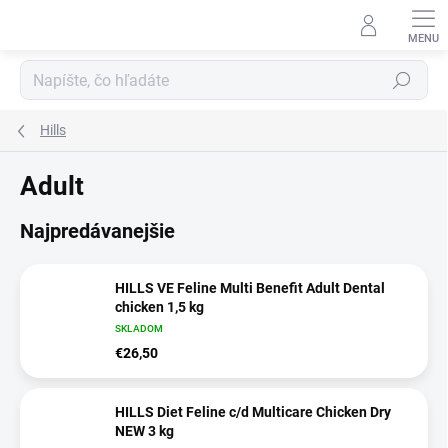
Prejsť
na
obsah
Hľadať
Hills
Adult
Najpredávanejšie
HILLS VE Feline Multi Benefit Adult Dental
chicken 1,5 kg
SKLADOM
€26,50
HILLS Diet Feline c/d Multicare Chicken Dry
NEW 3 kg