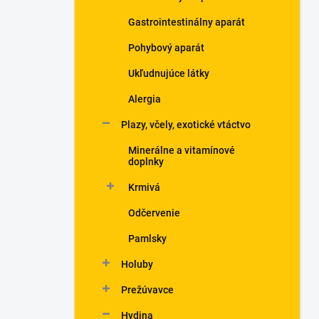
Gastrointestinálny aparát
Pohybový aparát
Ukľudnujúce látky
Alergia
Plazy, včely, exotické vtáctvo
Minerálne a vitamínové
doplnky
Krmivá
Odčervenie
Pamlsky
Holuby
Prežúvavce
Hydina