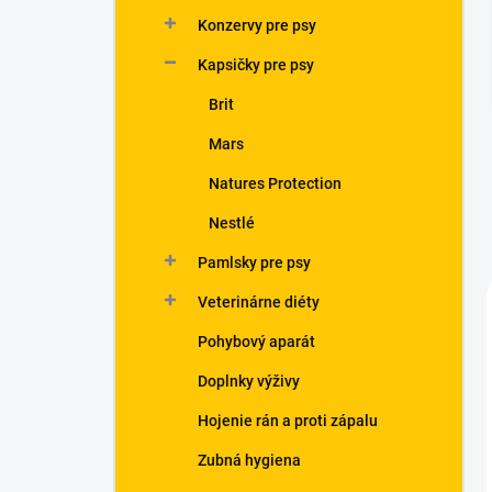
n
Konzervy pre psy
e
l
Kapsičky pre psy
Brit
Mars
Natures Protection
Nestlé
Pamlsky pre psy
Veterinárne diéty
Pohybový aparát
Doplnky výživy
Hojenie rán a proti zápalu
Zubná hygiena