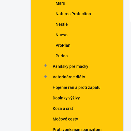
Mars
Natures Protection
Nestlé
Nuevo
ProPlan
Purina
Pamlsky pre mačky
Veterinárne diéty
Hojenie rán a proti zápalu
Doplnky výživy
Koža a srsť
Močové cesty
Proti vonkajším parazitom