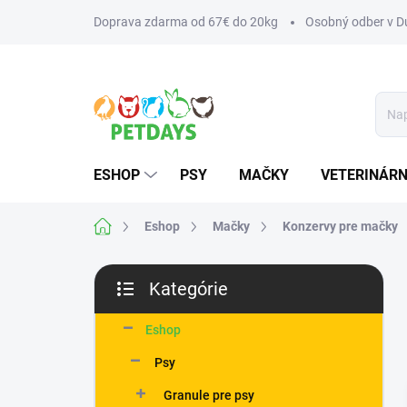
Prejsť
Doprava zdarma od 67€ do 20kg
Osobný odber v Du
na
obsah
ESHOP
PSY
MAČKY
VETERINÁRN
Domov
Eshop
Mačky
Konzervy pre mačky
B
Kategórie
o
Preskočiť
č
kategórie
n
Eshop
ý
Psy
p
a
Granule pre psy