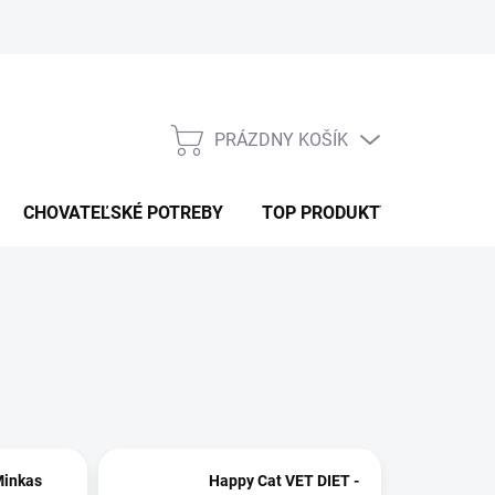
PRÁZDNY KOŠÍK
NÁKUPNÝ
KOŠÍK
CHOVATEĽSKÉ POTREBY
TOP PRODUKTY
Minkas
Happy Cat VET DIET -