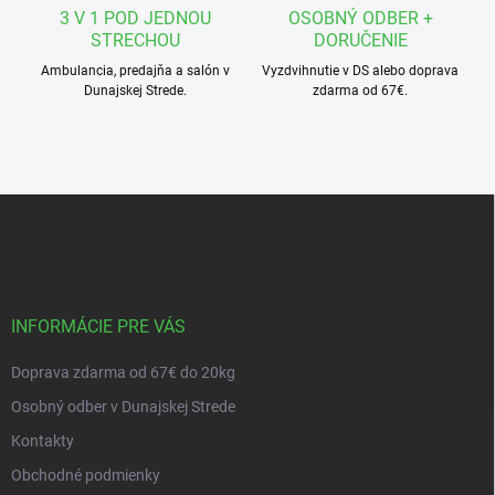
3 V 1 POD JEDNOU
OSOBNÝ ODBER +
STRECHOU
DORUČENIE
Ambulancia, predajňa a salón v
Vyzdvihnutie v DS alebo doprava
Dunajskej Strede.
zdarma od 67€.
Z
á
p
ä
t
i
INFORMÁCIE PRE VÁS
e
Doprava zdarma od 67€ do 20kg
Osobný odber v Dunajskej Strede
Kontakty
Obchodné podmienky