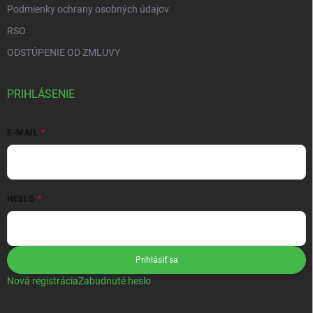
Podmienky ochrany osobných údajov
RSO
ODSTÚPENIE OD ZMLUVY
PRIHLÁSENIE
E-MAIL
HESLO
Prihlásiť sa
Nová registrácia
Zabudnuté heslo