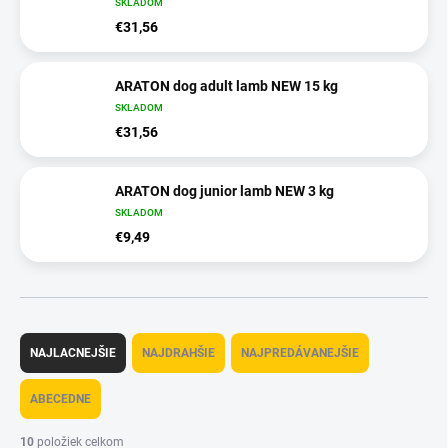
SKLADOM
€31,56
ARATON dog adult lamb NEW 15 kg
SKLADOM
€31,56
ARATON dog junior lamb NEW 3 kg
SKLADOM
€9,49
R
a
NAJLACNEJŠIE
NAJDRAHŠIE
NAJPREDÁVANEJŠIE
d
e
ABECEDNE
n
i
10
položiek celkom