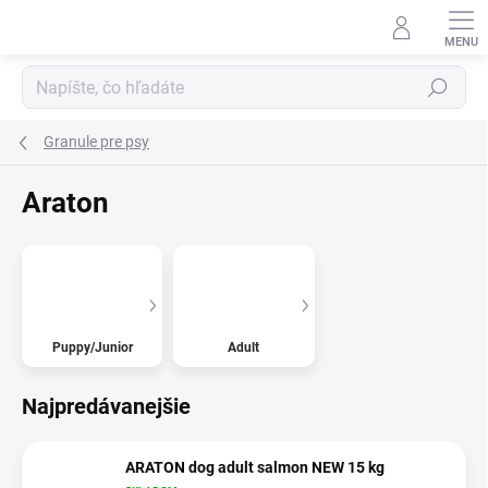
Prejsť
na
obsah
Hľadať
Granule pre psy
Araton
Puppy/Junior
Adult
Najpredávanejšie
ARATON dog adult salmon NEW 15 kg