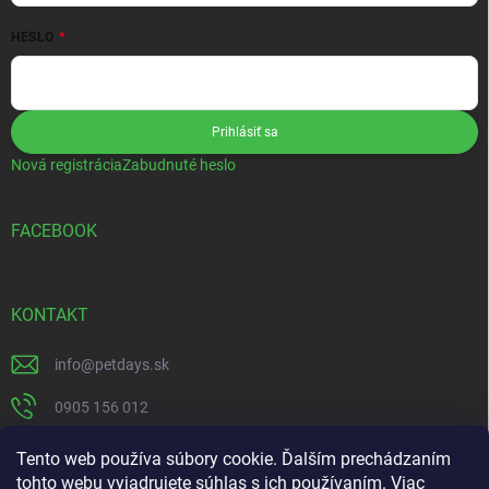
HESLO
Prihlásiť sa
Nová registrácia
Zabudnuté heslo
FACEBOOK
KONTAKT
info
@
petdays.sk
0905 156 012
PetDays
Tento web používa súbory cookie. Ďalším prechádzaním
tohto webu vyjadrujete súhlas s ich používaním. Viac