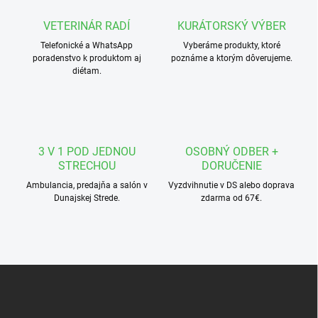
a
c
VETERINÁR RADÍ
KURÁTORSKÝ VÝBER
i
Telefonické a WhatsApp
e
Vyberáme produkty, ktoré
poradenstvo k produktom aj
poznáme a ktorým dôverujeme.
p
diétam.
r
v
k
y
v
ý
3 V 1 POD JEDNOU
OSOBNÝ ODBER +
p
STRECHOU
DORUČENIE
i
s
Ambulancia, predajňa a salón v
Vyzdvihnutie v DS alebo doprava
u
Dunajskej Strede.
zdarma od 67€.
Z
á
p