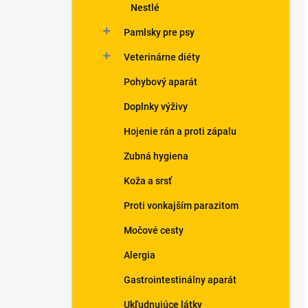
Nestlé
Pamlsky pre psy
Veterinárne diéty
Pohybový aparát
Doplnky výživy
Hojenie rán a proti zápalu
Zubná hygiena
Koža a srsť
Proti vonkajším parazitom
Močové cesty
Alergia
Gastrointestinálny aparát
Ukľudnujúce látky