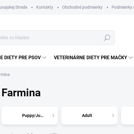
najskej Strede
Kontakty
Obchodné podmienky
Podmienky 
Hľadať
E DIETY PRE PSOV
VETERINÁRNE DIETY PRE MAČKY
rmina
Farmina
Puppy/Junior
Adult