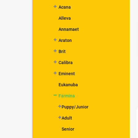
n
Acana
e
l
Alleva
Annamaet
Araton
Brit
Calibra
Eminent
Eukanuba
Farmina
Puppy/Junior
Adult
Senior