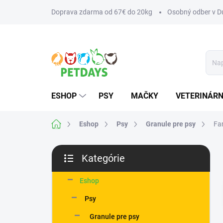
Prejsť
Doprava zdarma od 67€ do 20kg
Osobný odber v Du
na
obsah
ESHOP
PSY
MAČKY
VETERINÁRN
Domov
Eshop
Psy
Granule pre psy
Fa
B
Kategórie
o
Preskočiť
č
kategórie
n
Eshop
ý
Psy
p
a
Granule pre psy