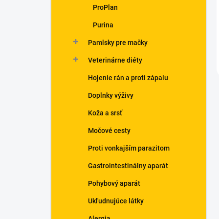
ProPlan
Purina
Pamlsky pre mačky
Veterinárne diéty
Hojenie rán a proti zápalu
Doplnky výživy
Koža a srsť
Močové cesty
Proti vonkajším parazitom
Gastrointestinálny aparát
Pohybový aparát
Ukľudnujúce látky
Alergia