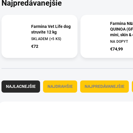
Najpredávanejšie
Farmina N&
Farmina Vet Life dog
QUINOA (GF)
struvite 12 kg
mini, skin & 
SKLADEM
(>5 KS)
venison & c
NA DOPYT
kg
€72
€74,99
R
a
NAJLACNEJŠIE
NAJDRAHŠIE
NAJPREDÁVANEJŠIE
d
e
n
V
i
ý
OBC010512
OBC
e
p
p
i
r
s