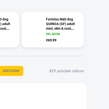
D dog
Farmina N&D dog
 adult
QUINOA (GF) adult
coat,
mini, skin & coat,
oconut 7
herring & coconut 7
SKLADOM
kg
€69,99
217
položiek celkom
ABECEDNE
010001
OBC007353