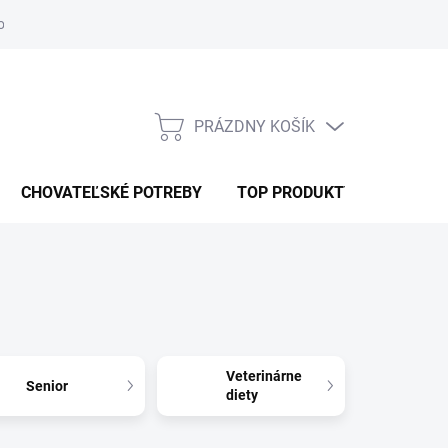
ochrany osobných údajov
RSO
ODSTÚPENIE OD ZMLUVY
PRÁZDNY KOŠÍK
NÁKUPNÝ
KOŠÍK
CHOVATEĽSKÉ POTREBY
TOP PRODUKTY
Veterinárne
Senior
diety