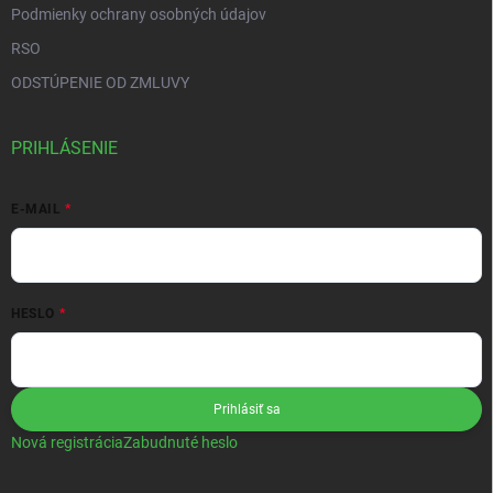
Podmienky ochrany osobných údajov
RSO
ODSTÚPENIE OD ZMLUVY
PRIHLÁSENIE
E-MAIL
HESLO
Prihlásiť sa
Nová registrácia
Zabudnuté heslo