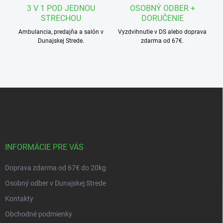
3 V 1 POD JEDNOU
OSOBNÝ ODBER +
STRECHOU
DORUČENIE
Ambulancia, predajňa a salón v
Vyzdvihnutie v DS alebo doprava
Dunajskej Strede.
zdarma od 67€.
Z
á
p
ä
t
i
INFORMÁCIE PRE VÁS
e
Doprava zdarma od 67€ do 20kg
Osobný odber v Dunajskej Strede
Kontakty
Obchodné podmienky