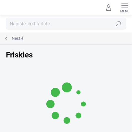
Prejsť
na
obsah
Hľadať
Nestlé
Friskies