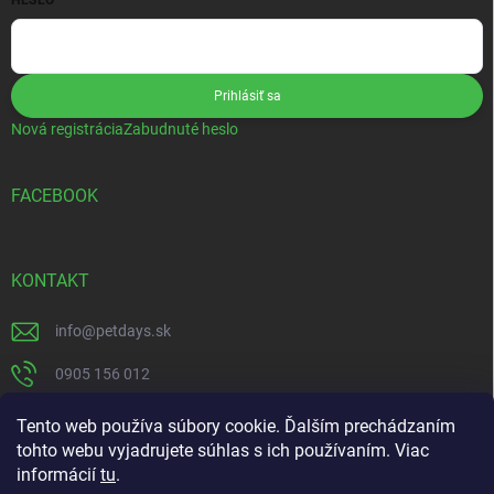
HESLO
Prihlásiť sa
Nová registrácia
Zabudnuté heslo
FACEBOOK
KONTAKT
info
@
petdays.sk
0905 156 012
PetDays
Tento web používa súbory cookie. Ďalším prechádzaním
tohto webu vyjadrujete súhlas s ich používaním. Viac
informácií
tu
.