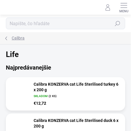
Prejsť
na
obsah
Hľadať
Calibra
Life
Najpredávanejšie
Calibra KONZERVA cat Life Sterilised turkey 6
x 200 g
SKLADOM
(2 KS)
€12,72
Calibra KONZERVA cat Life Sterilised duck 6 x
200 g