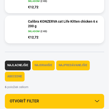
SKLADOM
(2 KS)
€12,72
Calibra KONZERVA cat Life Kitten chicken 6 x
200 g
SKLADOM
(2 KS)
€12,72
R
a
NAJLACNEJŠIE
NAJDRAHŠIE
NAJPREDÁVANEJŠIE
d
e
ABECEDNE
n
i
6
položiek celkom
e
p
OTVORIŤ FILTER
r
o