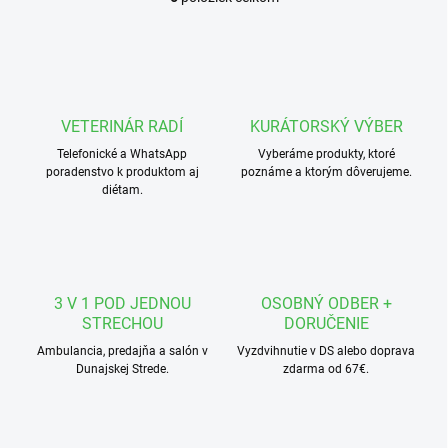
O
v
l
á
d
a
c
VETERINÁR RADÍ
KURÁTORSKÝ VÝBER
i
Telefonické a WhatsApp
e
Vyberáme produkty, ktoré
poradenstvo k produktom aj
poznáme a ktorým dôverujeme.
p
diétam.
r
v
k
y
v
ý
3 V 1 POD JEDNOU
OSOBNÝ ODBER +
p
STRECHOU
DORUČENIE
i
s
Ambulancia, predajňa a salón v
Vyzdvihnutie v DS alebo doprava
u
Dunajskej Strede.
zdarma od 67€.