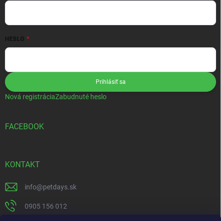
HESLO
Prihlásiť sa
Nová registrácia
Zabudnuté heslo
FACEBOOK
KONTAKT
info
@
petdays.sk
0905 156 012