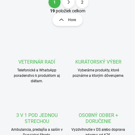
1
2
O
S
v
t
19
položiek celkom
l
r
Hore
á
á
d
n
a
k
c
o
i
e
v
p
a
r
VETERINÁR RADÍ
KURÁTORSKÝ VÝBER
n
v
i
Telefonické a WhatsApp
Vyberáme produkty, ktoré
k
poradenstvo k produktom aj
poznáme a ktorým dôverujeme.
e
y
diétam.
v
ý
p
i
s
u
3 V 1 POD JEDNOU
OSOBNÝ ODBER +
STRECHOU
DORUČENIE
Ambulancia, predajňa a salón v
Vyzdvihnutie v DS alebo doprava
Dunajskej Strede.
zdarma od 67€.