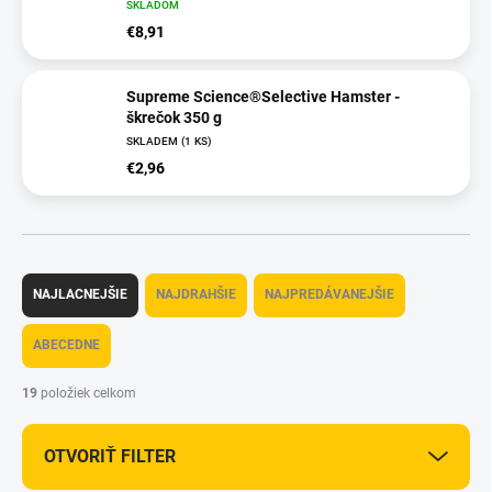
SKLADOM
€8,91
Supreme Science®Selective Hamster -
škrečok 350 g
SKLADEM
(1 KS)
€2,96
R
a
NAJLACNEJŠIE
NAJDRAHŠIE
NAJPREDÁVANEJŠIE
d
e
ABECEDNE
n
i
19
položiek celkom
e
p
OTVORIŤ FILTER
r
o