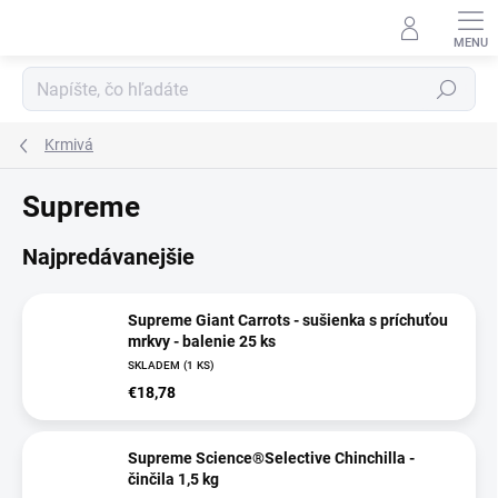
Prejsť
na
obsah
Hľadať
Krmivá
Supreme
Najpredávanejšie
Supreme Giant Carrots - sušienka s príchuťou
mrkvy - balenie 25 ks
SKLADEM
(1 KS)
€18,78
Supreme Science®Selective Chinchilla -
činčila 1,5 kg