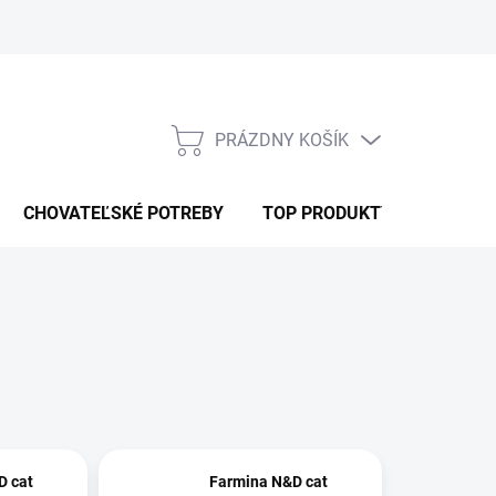
PRÁZDNY KOŠÍK
NÁKUPNÝ
KOŠÍK
CHOVATEĽSKÉ POTREBY
TOP PRODUKTY
D cat
Farmina N&D cat