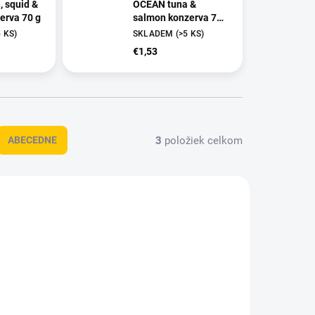
 squid &
OCEAN tuna &
erva 70 g
salmon konzerva 70
g
5 KS)
SKLADEM
(>5 KS)
€1,53
3
položiek celkom
ABECEDNE
024112
OBC022072