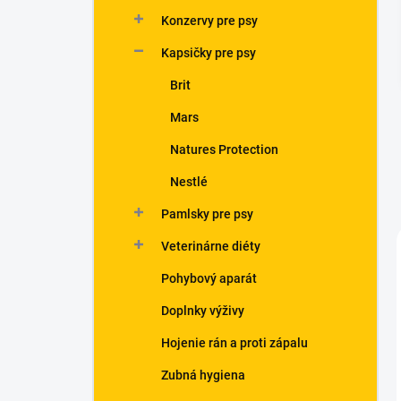
n
Konzervy pre psy
e
l
Kapsičky pre psy
Brit
Mars
Natures Protection
Nestlé
Pamlsky pre psy
Veterinárne diéty
Pohybový aparát
Doplnky výživy
Hojenie rán a proti zápalu
Zubná hygiena