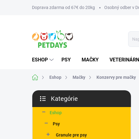
Prejsť
Doprava zdarma od 67€ do 20kg
Osobný odber v Du
na
obsah
ESHOP
PSY
MAČKY
VETERINÁRN
Domov
Eshop
Mačky
Konzervy pre mačky
B
Kategórie
o
Preskočiť
č
kategórie
n
Eshop
ý
Psy
p
a
Granule pre psy