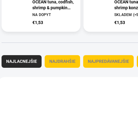
OCEAN tuna, codfish,
OCEAN tuna,
shrimp & pumpkin
shrimp konz
kitten konzerva 70 g
NA DOPYT
SKLADEM
(>
€1,53
€1,53
R
a
NAJLACNEJŠIE
NAJDRAHŠIE
NAJPREDÁVANEJŠIE
d
e
n
V
i
ý
OBC022073
OBC
e
p
p
i
r
s
o
p
d
r
u
o
k
d