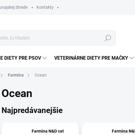
najskej Strede
Kontakty
Hľadať
E DIETY PRE PSOV
VETERINÁRNE DIETY PRE MAČKY
Farmina
Ocean
Ocean
Najpredávanejšie
Farmina N&D cat
Farmina N&