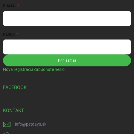
E-MAIL
HESLO
Prihlásiť sa
Nová registrácia
Zabudnuté heslo
FACEBOOK
KONTAKT
info
@
petdays.sk