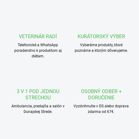
v
l
á
d
a
c
VETERINÁR RADÍ
KURÁTORSKÝ VÝBER
i
Telefonické a WhatsApp
e
Vyberáme produkty, ktoré
poradenstvo k produktom aj
poznáme a ktorým dôverujeme.
p
diétam.
r
v
k
y
v
ý
3 V 1 POD JEDNOU
OSOBNÝ ODBER +
p
STRECHOU
DORUČENIE
i
s
Ambulancia, predajňa a salón v
Vyzdvihnutie v DS alebo doprava
u
Dunajskej Strede.
zdarma od 67€.