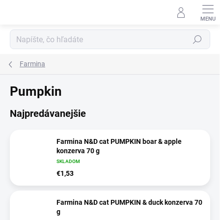
Prejsť
na
obsah
Hľadať
Farmina
Pumpkin
Najpredávanejšie
Farmina N&D cat PUMPKIN boar & apple
konzerva 70 g
SKLADOM
€1,53
Farmina N&D cat PUMPKIN & duck konzerva 70
g