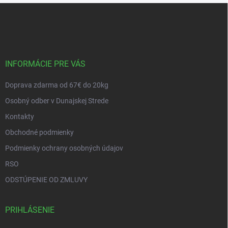
Z
á
p
ä
t
i
INFORMÁCIE PRE VÁS
e
Doprava zdarma od 67€ do 20kg
Osobný odber v Dunajskej Strede
Kontakty
Obchodné podmienky
Podmienky ochrany osobných údajov
RSO
ODSTÚPENIE OD ZMLUVY
PRIHLÁSENIE