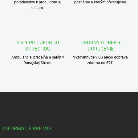
poradenstvo k produktom aj
poznáme a ktorým dôverujeme.
p
diétam.
r
v
k
y
v
ý
3 V 1 POD JEDNOU
OSOBNÝ ODBER +
p
STRECHOU
DORUČENIE
i
s
Ambulancia, predajňa a salón v
Vyzdvihnutie v DS alebo doprava
u
Dunajskej Strede.
zdarma od 67€.
Z
á
p
ä
t
i
INFORMÁCIE PRE VÁS
e