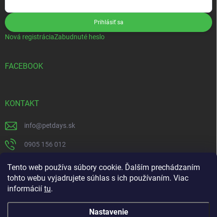
Prihlásiť sa
Nová registrácia
Zabudnuté heslo
FACEBOOK
KONTAKT
info
@
petdays.sk
0905 156 012
PetDays
Tento web používa súbory cookie. Ďalším prechádzaním
tohto webu vyjadrujete súhlas s ich používaním. Viac
informácií
tu
.
Nastavenie