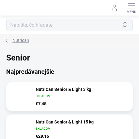
Prejsť
na
obsah
Hľadať
Nutrican
Senior
Najpredávanejšie
NutriCan Senior & Light 3 kg
SKLADOM
€7,45
NutriCan Senior & Light 15 kg
SKLADOM
€29,16