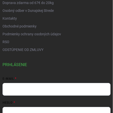
Doprava zdarma od 67€ do 20kg
Osobný odber v Dunajskej Strede
Kontakty
Obchodné podmienky
Podmienky ochrany osobných údajov
RSO
ODSTÚPENIE OD ZMLUVY
PRIHLÁSENIE
E-MAIL
HESLO