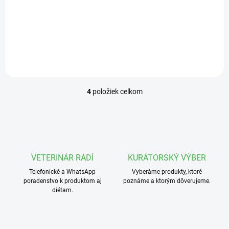
kompletné krmivo pre šteňatá
kompletné krmivo pre šteňatá
malých plemien. Obsahuje
malých plemien. Obsahuje
jahňacie mäso, špalda ovos,
jahňacie mäso, špalda ovos,
tropické ovocie
tropické ovocie
4
položiek celkom
O
v
l
á
d
a
c
VETERINÁR RADÍ
KURÁTORSKÝ VÝBER
i
Telefonické a WhatsApp
e
Vyberáme produkty, ktoré
poradenstvo k produktom aj
poznáme a ktorým dôverujeme.
p
diétam.
r
v
k
y