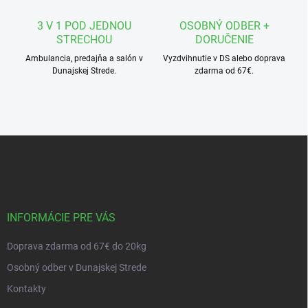
v
ý
3 V 1 POD JEDNOU
OSOBNÝ ODBER +
p
STRECHOU
DORUČENIE
i
s
Ambulancia, predajňa a salón v
Vyzdvihnutie v DS alebo doprava
u
Dunajskej Strede.
zdarma od 67€.
Z
á
p
ä
t
i
INFORMÁCIE PRE VÁS
e
Doprava zdarma od 67€ do 20kg
Osobný odber v Dunajskej Strede
Kontakty