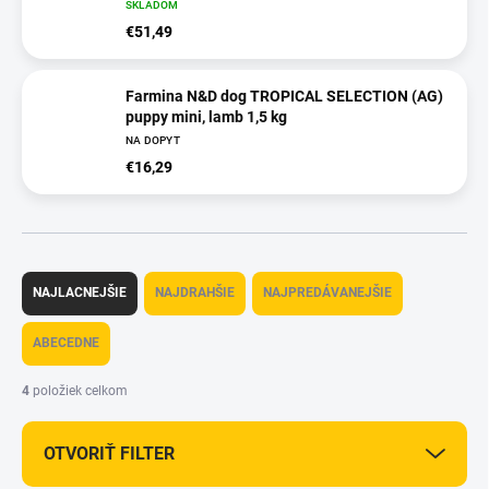
SKLADOM
€51,49
Farmina N&D dog TROPICAL SELECTION (AG)
puppy mini, lamb 1,5 kg
NA DOPYT
€16,29
R
a
NAJLACNEJŠIE
NAJDRAHŠIE
NAJPREDÁVANEJŠIE
d
e
ABECEDNE
n
i
4
položiek celkom
e
p
OTVORIŤ FILTER
r
o