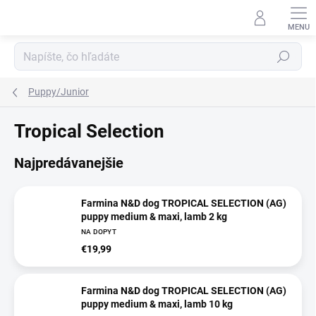
Prejsť
na
obsah
Hľadať
Puppy/Junior
Tropical Selection
Najpredávanejšie
Farmina N&D dog TROPICAL SELECTION (AG)
puppy medium & maxi, lamb 2 kg
NA DOPYT
€19,99
Farmina N&D dog TROPICAL SELECTION (AG)
puppy medium & maxi, lamb 10 kg