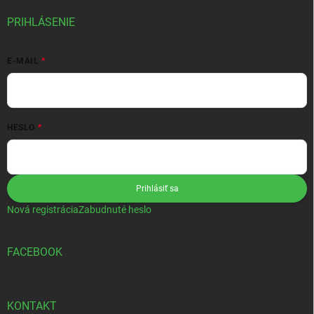
PRIHLÁSENIE
E-MAIL
HESLO
Prihlásiť sa
Nová registrácia
Zabudnuté heslo
FACEBOOK
KONTAKT